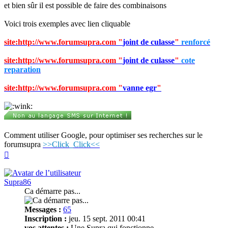
et bien sûr il est possible de faire des combinaisons
Voici trois exemples avec lien cliquable
site:http://www.forumsupra.com
"
joint de culasse
"
renforcé
site:http://www.forumsupra.com
"
joint de culasse
"
cote
reparation
site:http://www.forumsupra.com
"
vanne egr
"
Comment utiliser Google, pour optimiser ses recherches sur le
forumsupra
>>Click_Click<<
Haut
Supra86
Ca démarre pas...
Messages :
65
Inscription :
jeu. 15 sept. 2011 00:41
vos attentes :
Une Supra qui fonctionne...