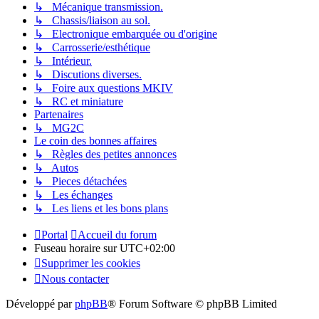
↳ Mécanique transmission.
↳ Chassis/liaison au sol.
↳ Electronique embarquée ou d'origine
↳ Carrosserie/esthétique
↳ Intérieur.
↳ Discutions diverses.
↳ Foire aux questions MKIV
↳ RC et miniature
Partenaires
↳ MG2C
Le coin des bonnes affaires
↳ Règles des petites annonces
↳ Autos
↳ Pieces détachées
↳ Les échanges
↳ Les liens et les bons plans
Portal
Accueil du forum
Fuseau horaire sur
UTC+02:00
Supprimer les cookies
Nous contacter
Développé par
phpBB
® Forum Software © phpBB Limited