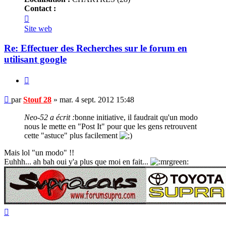
Contact :
Contacter
Stouf
Site web
28
Re: Effectuer des Recherches sur le forum en
utilisant google
Citer
Message
par
Stouf 28
»
mar. 4 sept. 2012 15:48
non
lu
Neo-52 a écrit :
bonne initiative, il faudrait qu'un modo
nous le mette en "Post It" pour que les gens retrouvent
cette "astuce" plus facilement
Mais lol "un modo" !!
Euhhh... ah bah oui y'a plus que moi en fait...
Haut