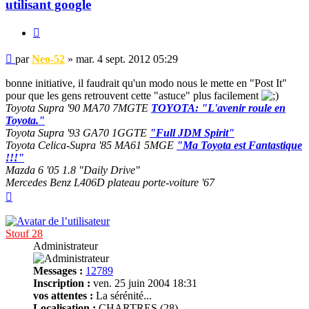
utilisant google
Citer
Message
par
Neo-52
»
mar. 4 sept. 2012 05:29
non
lu
bonne initiative, il faudrait qu'un modo nous le mette en "Post It"
pour que les gens retrouvent cette "astuce" plus facilement
Toyota Supra '90 MA70 7MGTE
TOYOTA: "L'avenir roule en
Toyota."
Toyota Supra '93 GA70 1GGTE
"Full JDM Spirit"
Toyota Celica-Supra '85 MA61 5MGE
"Ma Toyota est Fantastique
!!!"
Mazda 6 '05 1.8 "Daily Drive"
Mercedes Benz L406D plateau porte-voiture '67
Haut
Stouf 28
Administrateur
Messages :
12789
Inscription :
ven. 25 juin 2004 18:31
vos attentes :
La sérénité...
Localisation :
CHARTRES (28)