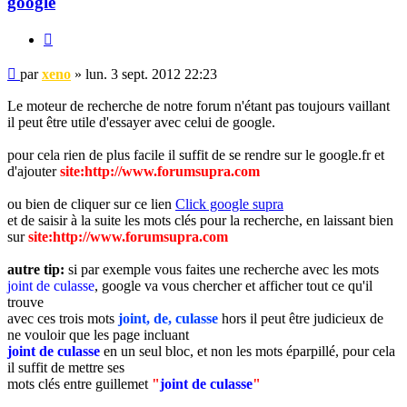
google
Citer
Message
par
xeno
»
lun. 3 sept. 2012 22:23
non
lu
Le moteur de recherche de notre forum n'étant pas toujours vaillant
il peut être utile d'essayer avec celui de google.
pour cela rien de plus facile il suffit de se rendre sur le google.fr et
d'ajouter
site:http://www.forumsupra.com
ou bien de cliquer sur ce lien
Click google supra
et de saisir à la suite les mots clés pour la recherche, en laissant bien
sur
site:http://www.forumsupra.com
autre tip:
si par exemple vous faites une recherche avec les mots
joint de culasse
, google va vous chercher et afficher tout ce qu'il
trouve
avec ces trois mots
joint, de, culasse
hors il peut être judicieux de
ne vouloir que les page incluant
joint de culasse
en un seul bloc, et non les mots éparpillé, pour cela
il suffit de mettre ses
mots clés entre guillemet
"
joint de culasse
"