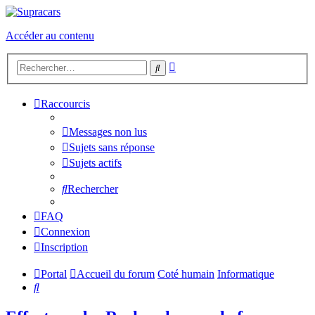
Accéder au contenu
Recherche
Rechercher
avancée
Raccourcis
Messages non lus
Sujets sans réponse
Sujets actifs
Rechercher
FAQ
Connexion
Inscription
Portal
Accueil du forum
Coté humain
Informatique
Rechercher