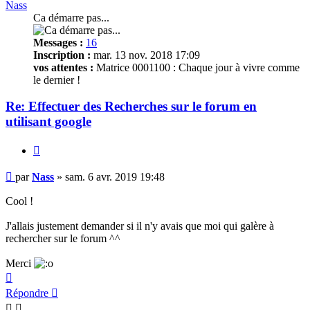
Nass
Ca démarre pas...
Messages :
16
Inscription :
mar. 13 nov. 2018 17:09
vos attentes :
Matrice 0001100 : Chaque jour à vivre comme
le dernier !
Re: Effectuer des Recherches sur le forum en
utilisant google
Citer
Message
par
Nass
»
sam. 6 avr. 2019 19:48
non
lu
Cool !
J'allais justement demander si il n'y avais que moi qui galère à
rechercher sur le forum ^^
Merci
Haut
Répondre