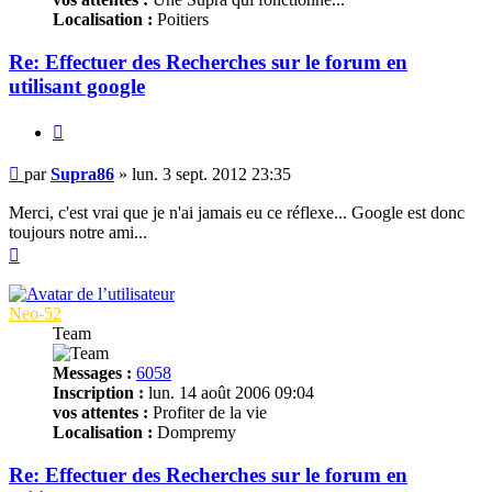
Localisation :
Poitiers
Re: Effectuer des Recherches sur le forum en
utilisant google
Citer
Message
par
Supra86
»
lun. 3 sept. 2012 23:35
non
lu
Merci, c'est vrai que je n'ai jamais eu ce réflexe... Google est donc
toujours notre ami...
Haut
Neo-52
Team
Messages :
6058
Inscription :
lun. 14 août 2006 09:04
vos attentes :
Profiter de la vie
Localisation :
Dompremy
Re: Effectuer des Recherches sur le forum en