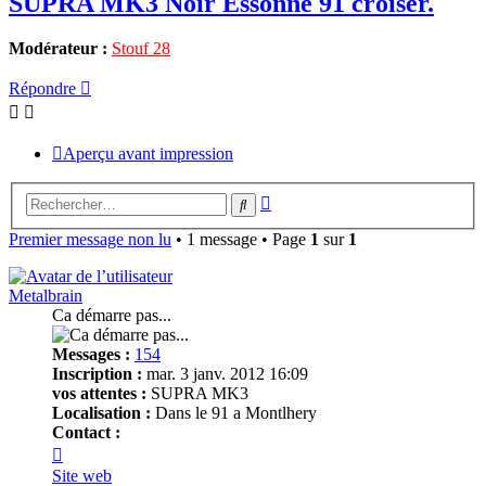
SUPRA MK3 Noir Essonne 91 croiser.
Modérateur :
Stouf 28
Répondre
Aperçu avant impression
Recherche
Rechercher
avancée
Premier message non lu
• 1 message • Page
1
sur
1
Metalbrain
Ca démarre pas...
Messages :
154
Inscription :
mar. 3 janv. 2012 16:09
vos attentes :
SUPRA MK3
Localisation :
Dans le 91 a Montlhery
Contact :
Contacter
Metalbrain
Site web