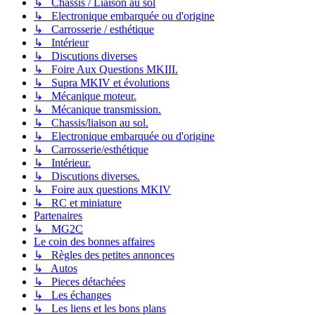
↳ Chassis / Liaison au sol
↳ Electronique embarquée ou d'origine
↳ Carrosserie / esthétique
↳ Intérieur
↳ Discutions diverses
↳ Foire Aux Questions MKIII.
↳ Supra MKIV et évolutions
↳ Mécanique moteur.
↳ Mécanique transmission.
↳ Chassis/liaison au sol.
↳ Electronique embarquée ou d'origine
↳ Carrosserie/esthétique
↳ Intérieur.
↳ Discutions diverses.
↳ Foire aux questions MKIV
↳ RC et miniature
Partenaires
↳ MG2C
Le coin des bonnes affaires
↳ Règles des petites annonces
↳ Autos
↳ Pieces détachées
↳ Les échanges
↳ Les liens et les bons plans