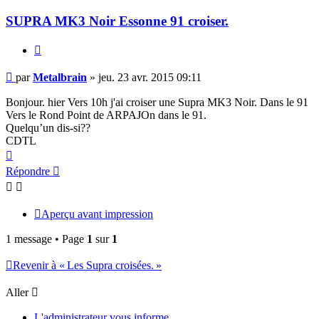
SUPRA MK3 Noir Essonne 91 croiser.
Citer
Message
par
Metalbrain
»
jeu. 23 avr. 2015 09:11
non
lu
Bonjour. hier Vers 10h j'ai croiser une Supra MK3 Noir. Dans le 91
Vers le Rond Point de ARPAJOn dans le 91.
Quelqu’un dis-si??
CDTL
Haut
Répondre
Aperçu avant impression
1 message • Page
1
sur
1
Revenir à « Les Supra croisées. »
Aller
L'administrateur vous informe.