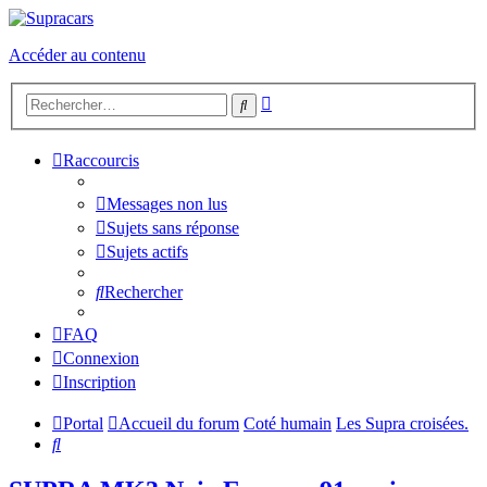
Accéder au contenu
Recherche
Rechercher
avancée
Raccourcis
Messages non lus
Sujets sans réponse
Sujets actifs
Rechercher
FAQ
Connexion
Inscription
Portal
Accueil du forum
Coté humain
Les Supra croisées.
Rechercher