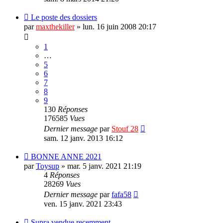
Le poste des dossiers
par
maxthekiller
»
lun. 16 juin 2008 20:17
1
…
5
6
7
8
9
130
Réponses
176585
Vues
Dernier message
par
Stouf 28
sam. 12 janv. 2013 16:12
BONNE ANNE 2021
par
Toysup
»
mar. 5 janv. 2021 21:19
4
Réponses
28269
Vues
Dernier message
par
fafa58
ven. 15 janv. 2021 23:43
Supra vendue recemment