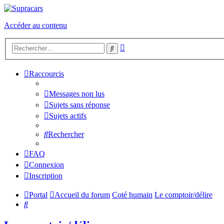
Accéder au contenu
Recherche
Rechercher
avancée
Raccourcis
Messages non lus
Sujets sans réponse
Sujets actifs
Rechercher
FAQ
Connexion
Inscription
Portal
Accueil du forum
Coté humain
Le comptoir/délire
Rechercher