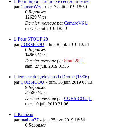
Pour Supra - J'ai trouvé ceci sur internet
par
CamaroV6
»
mer. 7 août 2019 18:59
0
Réponses
12629
Vues
Dernier message
par
CamaroV6
mer. 7 août 2019 18:59
Pour STOUF 28
par
CORSICOU
»
lun. 8 juil. 2019 12:24
6
Réponses
14863
Vues
Dernier message
par
Stouf 28
sam. 27 juil. 2019 01:35
tempete de grele dans la Drome (15/06)
par
CORSICOU
»
dim. 16 juin 2019 08:13
9
Réponses
29580
Vues
Dernier message
par
CORSICOU
mer. 10 juil. 2019 21:06
Panneau
par
mathou77
»
jeu. 25 avr. 2019 16:54
0
Réponses