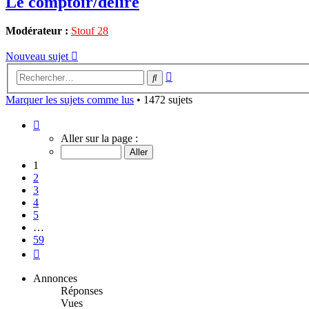
Le comptoir/délire
Modérateur :
Stouf 28
Nouveau sujet
Recherche
Rechercher
avancée
Marquer les sujets comme lus
• 1472 sujets
Page
1
Aller sur la page :
sur
59
1
2
3
4
5
…
59
Suivant
Annonces
Réponses
Vues