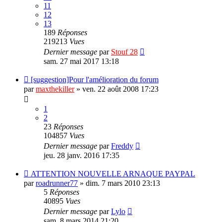
11
12
13
189
Réponses
219213
Vues
Dernier message
par
Stouf 28
sam. 27 mai 2017 13:18
[suggestion]Pour l'amélioration du forum
par
maxthekiller
»
ven. 22 août 2008 17:23
1
2
23
Réponses
104857
Vues
Dernier message
par
Freddy
jeu. 28 janv. 2016 17:35
ATTENTION NOUVELLE ARNAQUE PAYPAL
par
roadrunner77
»
dim. 7 mars 2010 23:13
5
Réponses
40895
Vues
Dernier message
par
Lylo
sam. 8 mars 2014 21:20