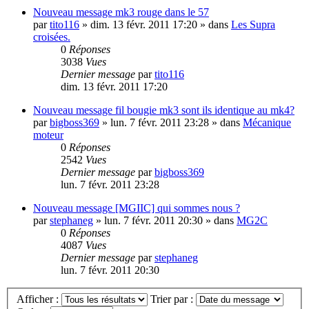
Nouveau message
mk3 rouge dans le 57
par
tito116
»
dim. 13 févr. 2011 17:20
» dans
Les Supra
croisées.
0
Réponses
3038
Vues
Dernier message
par
tito116
dim. 13 févr. 2011 17:20
Nouveau message
fil bougie mk3 sont ils identique au mk4?
par
bigboss369
»
lun. 7 févr. 2011 23:28
» dans
Mécanique
moteur
0
Réponses
2542
Vues
Dernier message
par
bigboss369
lun. 7 févr. 2011 23:28
Nouveau message
[MGIIC] qui sommes nous ?
par
stephaneg
»
lun. 7 févr. 2011 20:30
» dans
MG2C
0
Réponses
4087
Vues
Dernier message
par
stephaneg
lun. 7 févr. 2011 20:30
Afficher :
Trier par :