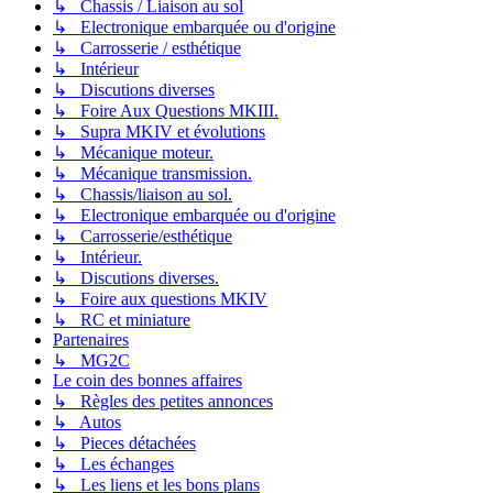
↳ Chassis / Liaison au sol
↳ Electronique embarquée ou d'origine
↳ Carrosserie / esthétique
↳ Intérieur
↳ Discutions diverses
↳ Foire Aux Questions MKIII.
↳ Supra MKIV et évolutions
↳ Mécanique moteur.
↳ Mécanique transmission.
↳ Chassis/liaison au sol.
↳ Electronique embarquée ou d'origine
↳ Carrosserie/esthétique
↳ Intérieur.
↳ Discutions diverses.
↳ Foire aux questions MKIV
↳ RC et miniature
Partenaires
↳ MG2C
Le coin des bonnes affaires
↳ Règles des petites annonces
↳ Autos
↳ Pieces détachées
↳ Les échanges
↳ Les liens et les bons plans