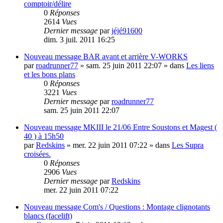
comptoir/délire
0
Réponses
2614
Vues
Dernier message
par
jéjé91600
dim. 3 juil. 2011 16:25
Nouveau message
BAR avant et arrière V-WORKS
par
roadrunner77
»
sam. 25 juin 2011 22:07
» dans
Les liens
et les bons plans
0
Réponses
3221
Vues
Dernier message
par
roadrunner77
sam. 25 juin 2011 22:07
Nouveau message
MKIII le 21/06 Entre Soustons et Magest (
40 ) à 15h50
par
Redskins
»
mer. 22 juin 2011 07:22
» dans
Les Supra
croisées.
0
Réponses
2906
Vues
Dernier message
par
Redskins
mer. 22 juin 2011 07:22
Nouveau message
Com's / Questions : Montage clignotants
blancs (facelift)