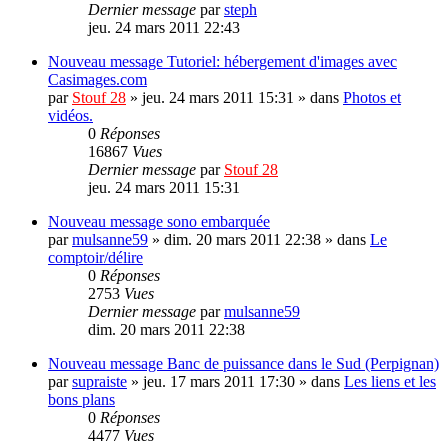
Dernier message
par
steph
jeu. 24 mars 2011 22:43
Nouveau message
Tutoriel: hébergement d'images avec
Casimages.com
par
Stouf 28
»
jeu. 24 mars 2011 15:31
» dans
Photos et
vidéos.
0
Réponses
16867
Vues
Dernier message
par
Stouf 28
jeu. 24 mars 2011 15:31
Nouveau message
sono embarquée
par
mulsanne59
»
dim. 20 mars 2011 22:38
» dans
Le
comptoir/délire
0
Réponses
2753
Vues
Dernier message
par
mulsanne59
dim. 20 mars 2011 22:38
Nouveau message
Banc de puissance dans le Sud (Perpignan)
par
supraiste
»
jeu. 17 mars 2011 17:30
» dans
Les liens et les
bons plans
0
Réponses
4477
Vues