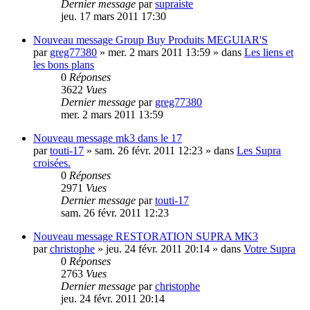
Dernier message
par
supraiste
jeu. 17 mars 2011 17:30
Nouveau message
Group Buy Produits MEGUIAR'S
par
greg77380
»
mer. 2 mars 2011 13:59
» dans
Les liens et
les bons plans
0
Réponses
3622
Vues
Dernier message
par
greg77380
mer. 2 mars 2011 13:59
Nouveau message
mk3 dans le 17
par
touti-17
»
sam. 26 févr. 2011 12:23
» dans
Les Supra
croisées.
0
Réponses
2971
Vues
Dernier message
par
touti-17
sam. 26 févr. 2011 12:23
Nouveau message
RESTORATION SUPRA MK3
par
christophe
»
jeu. 24 févr. 2011 20:14
» dans
Votre Supra
0
Réponses
2763
Vues
Dernier message
par
christophe
jeu. 24 févr. 2011 20:14