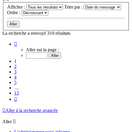
Afficher :
Trier par :
Ordre :
La recherche a renvoyé 319 résultats
Page
1
Aller sur la page :
sur
13
1
2
3
4
5
…
13
Suivant
Aller à la recherche avancée
Aller
L'administrateur vous informe.