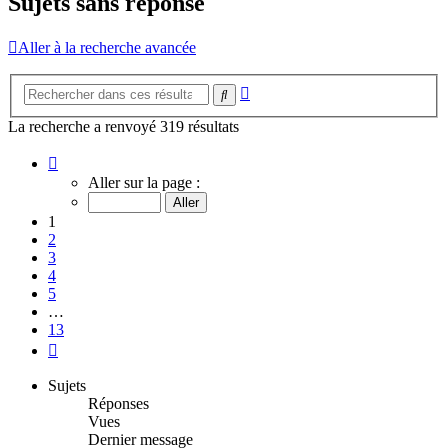
Sujets sans réponse
Aller à la recherche avancée
Recherche
Rechercher
avancée
La recherche a renvoyé 319 résultats
Page
1
Aller sur la page :
sur
13
1
2
3
4
5
…
13
Suivant
Sujets
Réponses
Vues
Dernier message