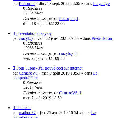
message
par
fredsupra
»
dim. 18 sept. 2022 22:06
» dans
Le garage
0
Réponses
12334
Vues
Dernier message
par
fredsupra
dim. 18 sept. 2022 22:06
Nouveau
présentation crazytoy
message
par
crazytoy
»
ven. 22 janv. 2021 09:35
» dans
Présentation
0
Réponses
12966
Vues
Dernier message
par
crazytoy
ven. 22 janv. 2021 09:35
Nouveau
Pour Supra - J'ai trouvé ceci sur internet
message
par
CamaroV6
»
mer. 7 août 2019 18:59
» dans
Le
comptoir/délire
0
Réponses
12617
Vues
Dernier message
par
CamaroV6
mer. 7 août 2019 18:59
Nouveau
Panneau
message
par
mathou77
»
jeu. 25 avr. 2019 16:54
» dans
Le
comptoir/délire