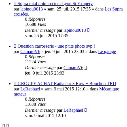
Nouveau
Supra mk4 noire secteur Lyon St Exupéry
message
par
lapinou0013
»
sam. 25 juil. 2015 17:35
» dans
Les Supra
croisées.
0
Réponses
16688
Vues
Dernier message
par
lapinou0013
sam. 25 juil. 2015 17:35
Nouveau
Question carrosserie - une p'tite photo svp !
message
par
CamaroV6
»
jeu. 9 juil. 2015 23:03
» dans
Le garage
0
Réponses
11224
Vues
Dernier message
par
CamaroV6
jeu. 9 juil. 2015 23:03
Nouveau
GROUPE ACHAT Radiateur 3 Row + Bouchon TRD
message
par
LeRaphael
»
sam. 9 mai 2015 12:10
» dans
Mécanique
moteur
0
Réponses
11638
Vues
Dernier message
par
LeRaphael
sam. 9 mai 2015 12:10