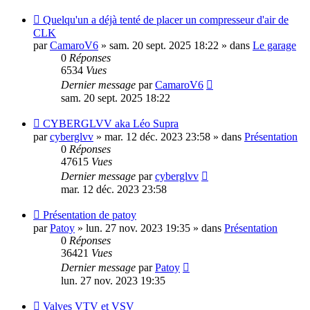
Nouveau
Quelqu'un a déjà tenté de placer un compresseur d'air de
message
CLK
par
CamaroV6
»
sam. 20 sept. 2025 18:22
» dans
Le garage
0
Réponses
6534
Vues
Dernier message
par
CamaroV6
sam. 20 sept. 2025 18:22
Nouveau
CYBERGLVV aka Léo Supra
message
par
cyberglvv
»
mar. 12 déc. 2023 23:58
» dans
Présentation
0
Réponses
47615
Vues
Dernier message
par
cyberglvv
mar. 12 déc. 2023 23:58
Nouveau
Présentation de patoy
message
par
Patoy
»
lun. 27 nov. 2023 19:35
» dans
Présentation
0
Réponses
36421
Vues
Dernier message
par
Patoy
lun. 27 nov. 2023 19:35
Nouveau
Valves VTV et VSV