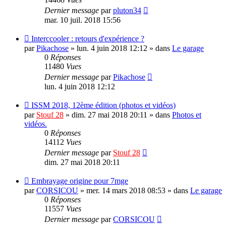
Dernier message
par
pluton34
mar. 10 juil. 2018 15:56
Nouveau
Interccooler : retours d'expérience ?
message
par
Pikachose
»
lun. 4 juin 2018 12:12
» dans
Le garage
0
Réponses
11480
Vues
Dernier message
par
Pikachose
lun. 4 juin 2018 12:12
Nouveau
ISSM 2018, 12ème édition (photos et vidéos)
message
par
Stouf 28
»
dim. 27 mai 2018 20:11
» dans
Photos et
vidéos.
0
Réponses
14112
Vues
Dernier message
par
Stouf 28
dim. 27 mai 2018 20:11
Nouveau
Embrayage origine pour 7mge
message
par
CORSICOU
»
mer. 14 mars 2018 08:53
» dans
Le garage
0
Réponses
11557
Vues
Dernier message
par
CORSICOU