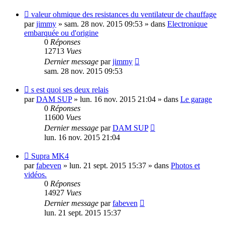
Nouveau
valeur ohmique des resistances du ventilateur de chauffage
message
par
jimmy
»
sam. 28 nov. 2015 09:53
» dans
Electronique
embarquée ou d'origine
0
Réponses
12713
Vues
Dernier message
par
jimmy
sam. 28 nov. 2015 09:53
Nouveau
s est quoi ses deux relais
message
par
DAM SUP
»
lun. 16 nov. 2015 21:04
» dans
Le garage
0
Réponses
11600
Vues
Dernier message
par
DAM SUP
lun. 16 nov. 2015 21:04
Nouveau
Supra MK4
message
par
fabeven
»
lun. 21 sept. 2015 15:37
» dans
Photos et
vidéos.
0
Réponses
14927
Vues
Dernier message
par
fabeven
lun. 21 sept. 2015 15:37