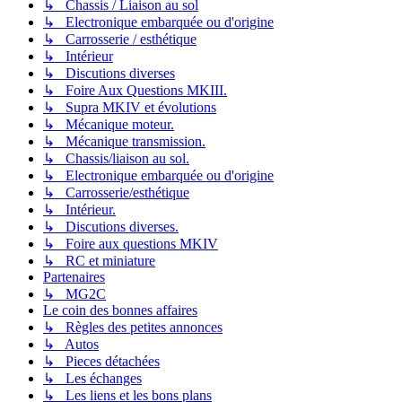
↳ Chassis / Liaison au sol
↳ Electronique embarquée ou d'origine
↳ Carrosserie / esthétique
↳ Intérieur
↳ Discutions diverses
↳ Foire Aux Questions MKIII.
↳ Supra MKIV et évolutions
↳ Mécanique moteur.
↳ Mécanique transmission.
↳ Chassis/liaison au sol.
↳ Electronique embarquée ou d'origine
↳ Carrosserie/esthétique
↳ Intérieur.
↳ Discutions diverses.
↳ Foire aux questions MKIV
↳ RC et miniature
Partenaires
↳ MG2C
Le coin des bonnes affaires
↳ Règles des petites annonces
↳ Autos
↳ Pieces détachées
↳ Les échanges
↳ Les liens et les bons plans