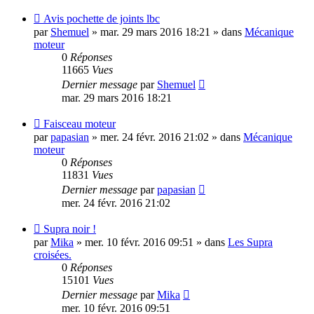
Nouveau
Avis pochette de joints lbc
message
par
Shemuel
»
mar. 29 mars 2016 18:21
» dans
Mécanique
moteur
0
Réponses
11665
Vues
Dernier message
par
Shemuel
mar. 29 mars 2016 18:21
Nouveau
Faisceau moteur
message
par
papasian
»
mer. 24 févr. 2016 21:02
» dans
Mécanique
moteur
0
Réponses
11831
Vues
Dernier message
par
papasian
mer. 24 févr. 2016 21:02
Nouveau
Supra noir !
message
par
Mika
»
mer. 10 févr. 2016 09:51
» dans
Les Supra
croisées.
0
Réponses
15101
Vues
Dernier message
par
Mika
mer. 10 févr. 2016 09:51