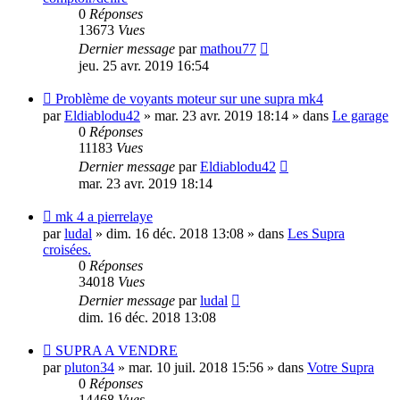
0
Réponses
13673
Vues
Dernier message
par
mathou77
jeu. 25 avr. 2019 16:54
Nouveau
Problème de voyants moteur sur une supra mk4
message
par
Eldiablodu42
»
mar. 23 avr. 2019 18:14
» dans
Le garage
0
Réponses
11183
Vues
Dernier message
par
Eldiablodu42
mar. 23 avr. 2019 18:14
Nouveau
mk 4 a pierrelaye
message
par
ludal
»
dim. 16 déc. 2018 13:08
» dans
Les Supra
croisées.
0
Réponses
34018
Vues
Dernier message
par
ludal
dim. 16 déc. 2018 13:08
Nouveau
SUPRA A VENDRE
message
par
pluton34
»
mar. 10 juil. 2018 15:56
» dans
Votre Supra
0
Réponses
14468
Vues