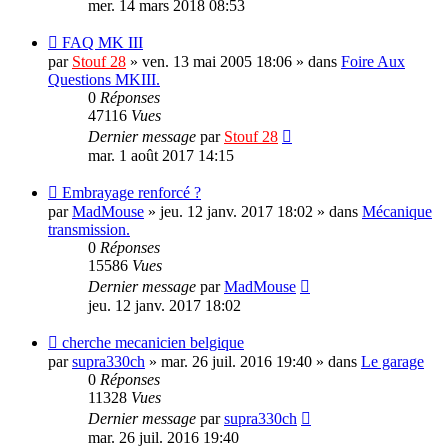
mer. 14 mars 2018 08:53
Nouveau
FAQ MK III
message
par
Stouf 28
»
ven. 13 mai 2005 18:06
» dans
Foire Aux
Questions MKIII.
0
Réponses
47116
Vues
Dernier message
par
Stouf 28
mar. 1 août 2017 14:15
Nouveau
Embrayage renforcé ?
message
par
MadMouse
»
jeu. 12 janv. 2017 18:02
» dans
Mécanique
transmission.
0
Réponses
15586
Vues
Dernier message
par
MadMouse
jeu. 12 janv. 2017 18:02
Nouveau
cherche mecanicien belgique
message
par
supra330ch
»
mar. 26 juil. 2016 19:40
» dans
Le garage
0
Réponses
11328
Vues
Dernier message
par
supra330ch
mar. 26 juil. 2016 19:40