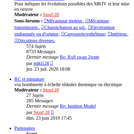
Pour indiquer les évolutions possibles des MKIV et leur mise
en oeuvre
Modérateur :
Stouf 28
Sous-forums :
Mécanique moteur.
,
Mécanique
transmission.
,
Chassis/liaison au sol.
,
Electronique
embarquée ou d'origine
,
Carrosserie/esthétique
,
Intérieur.
,
Discutions diverses.
574
Sujets
8733
Messages
Dernier message
Re: Rx8 swap 2jzgte
Consulter
par
mikl128
le
jeu. 23 juil. 2020 18:08
dernier
message
RC et miniature
vos bombinette à échelle réduites thermique ou électrique
Modérateur :
Stouf 28
27
Sujets
285
Messages
Dernier message
Re: Ignition Model
Consulter
par
Stouf 28
le
dim. 23 juin 2019 17:45
dernier
message
Partenaires
Sujets