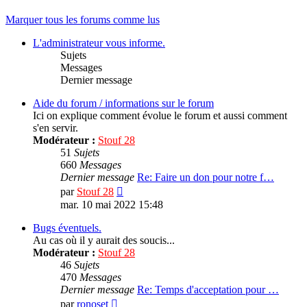
Marquer tous les forums comme lus
L'administrateur vous informe.
Sujets
Messages
Dernier message
Aide du forum / informations sur le forum
Ici on explique comment évolue le forum et aussi comment
s'en servir.
Modérateur :
Stouf 28
51
Sujets
660
Messages
Dernier message
Re: Faire un don pour notre f…
Consulter
par
Stouf 28
le
mar. 10 mai 2022 15:48
dernier
message
Bugs éventuels.
Au cas où il y aurait des soucis...
Modérateur :
Stouf 28
46
Sujets
470
Messages
Dernier message
Re: Temps d'acceptation pour …
Consulter
par
ronoset