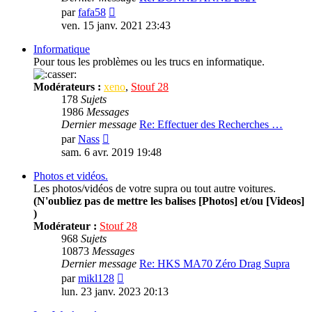
Consulter
par
fafa58
le
ven. 15 janv. 2021 23:43
dernier
message
Informatique
Pour tous les problèmes ou les trucs en informatique.
Modérateurs :
xeno
,
Stouf 28
178
Sujets
1986
Messages
Dernier message
Re: Effectuer des Recherches …
Consulter
par
Nass
le
sam. 6 avr. 2019 19:48
dernier
message
Photos et vidéos.
Les photos/vidéos de votre supra ou tout autre voitures.
(N'oubliez pas de mettre les balises [Photos] et/ou [Videos]
)
Modérateur :
Stouf 28
968
Sujets
10873
Messages
Dernier message
Re: HKS MA70 Zéro Drag Supra
Consulter
par
mikl128
le
lun. 23 janv. 2023 20:13
dernier