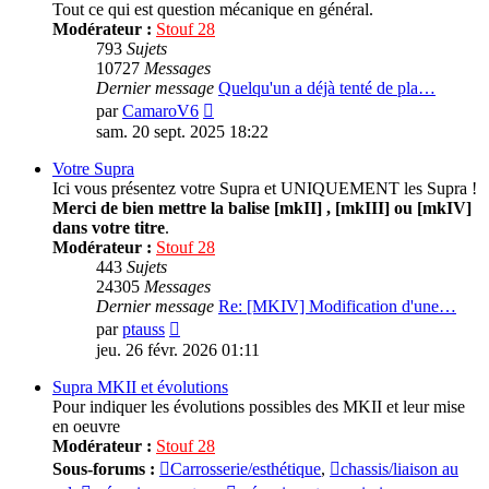
Tout ce qui est question mécanique en général.
Modérateur :
Stouf 28
793
Sujets
10727
Messages
Dernier message
Quelqu'un a déjà tenté de pla…
Consulter
par
CamaroV6
le
sam. 20 sept. 2025 18:22
dernier
message
Votre Supra
Ici vous présentez votre Supra et UNIQUEMENT les Supra !
Merci de bien mettre la balise [mkII] , [mkIII] ou [mkIV]
dans votre titre
.
Modérateur :
Stouf 28
443
Sujets
24305
Messages
Dernier message
Re: [MKIV] Modification d'une…
Consulter
par
ptauss
le
jeu. 26 févr. 2026 01:11
dernier
message
Supra MKII et évolutions
Pour indiquer les évolutions possibles des MKII et leur mise
en oeuvre
Modérateur :
Stouf 28
Sous-forums :
Carrosserie/esthétique
,
chassis/liaison au