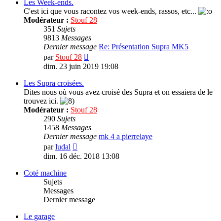
message
Les Week-ends.
C'est ici que vous racontez vos week-ends, rassos, etc...
Modérateur :
Stouf 28
351
Sujets
9813
Messages
Dernier message
Re: Présentation Supra MK5
Consulter
par
Stouf 28
le
dim. 23 juin 2019 19:08
dernier
message
Les Supra croisées.
Dites nous où vous avez croisé des Supra et on essaiera de le
trouvez ici.
Modérateur :
Stouf 28
290
Sujets
1458
Messages
Dernier message
mk 4 a pierrelaye
Consulter
par
ludal
le
dim. 16 déc. 2018 13:08
dernier
message
Coté machine
Sujets
Messages
Dernier message
Le garage