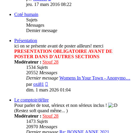
le
jeu. 17 mars 2016 08:22
dernier
message
Coté humain
Sujets
Messages
Dernier message
Présentation
ici on se présente avant de poster ailleurs! merci
PRESENTATION OBLIGATOIRE AVANT DE
POSTER DANS D'AUTRES SECTIONS
Modérateur :
Stouf 28
1534
Sujets
20552
Messages
Dernier message
Womens In Your Town - Anonymo…
Consulter
par
oxi81
le
dim. 1 mars 2026 01:04
dernier
message
Le comptoir/délire
Pour parler de tout, sérieux et non sérieux inclus !
(Restez soft quand même... )
Modérateur :
Stouf 28
1473
Sujets
20970
Messages
Dernier message
Re: BONNE ANNE 2021