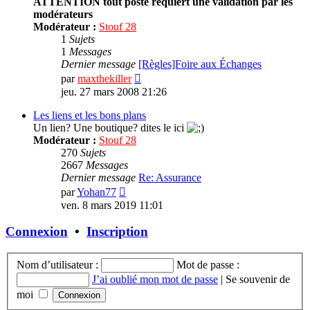
ATTENTION tout poste requiert une validation par les
modérateurs
Modérateur :
Stouf 28
1
Sujets
1
Messages
Dernier message
[Règles]Foire aux Échanges
Consulter
par
maxthekiller
le
jeu. 27 mars 2008 21:26
dernier
message
Les liens et les bons plans
Un lien? Une boutique? dites le ici
Modérateur :
Stouf 28
270
Sujets
2667
Messages
Dernier message
Re: Assurance
Consulter
par
Yohan77
le
ven. 8 mars 2019 11:01
dernier
message
Connexion
•
Inscription
Nom d’utilisateur :
Mot de passe :
J’ai oublié mon mot de passe
|
Se souvenir de
moi