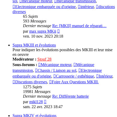
sol
,
mécanique moteur
,
mécanique transmission
,
Electronique embarquée ou d'origine
,
intérieur
,
discutions
diverses
65
Sujets
593
Messages
Dernier message
Re: [MKII] manuel de réparati…
Consulter
par
max supra MKii
le
ven. 10 nov. 2023 20:18
dernier
message
Supra MKIII et évolutions
Pour indiquer les évolutions possibles des MKIII et leur mise
en oeuvre
Modérateur :
Stouf 28
Sous-forums :
Mécanique moteur
,
Mécanique
transmission
,
Chassis / Liaison au sol
,
Electronique
embarquée ou d'origine
,
Carrosserie / esthétique
,
Intérieur
,
Discutions diverses
,
Foire Aux Questions MKIII.
1275
Sujets
19981
Messages
Dernier message
Re: Différente batterie
Consulter
par
mikl128
le
sam. 22 avr. 2023 18:47
dernier
message
Supra MKIV et évolutions